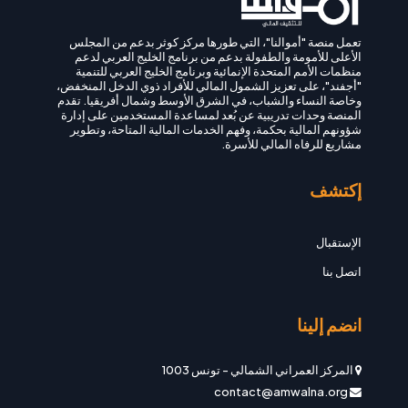
تعمل منصة "أموالنا"، التي طورها مركز كوثر بدعم من المجلس
الأعلى للأمومة والطفولة بدعم من برنامج الخليج العربي لدعم
منظمات الأمم المتحدة الإنمائية وبرنامج الخليج العربي للتنمية
"أجفند"، على تعزيز الشمول المالي للأفراد ذوي الدخل المنخفض،
وخاصة النساء والشباب، في الشرق الأوسط وشمال أفريقيا. تقدم
المنصة وحدات تدريبية عن بُعد لمساعدة المستخدمين على إدارة
شؤونهم المالية بحكمة، وفهم الخدمات المالية المتاحة، وتطوير
مشاريع للرفاه المالي للأسرة.
إكتشف
الإستقبال
اتصل بنا
انضم إلينا
المركز العمراني الشمالي
-
تونس 1003
contact@amwalna.org