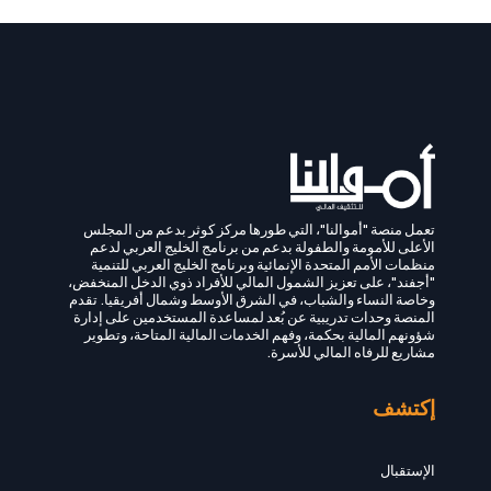
تعمل منصة "أموالنا"، التي طورها مركز كوثر بدعم من المجلس
الأعلى للأمومة والطفولة بدعم من برنامج الخليج العربي لدعم
منظمات الأمم المتحدة الإنمائية وبرنامج الخليج العربي للتنمية
"أجفند"، على تعزيز الشمول المالي للأفراد ذوي الدخل المنخفض،
وخاصة النساء والشباب، في الشرق الأوسط وشمال أفريقيا. تقدم
المنصة وحدات تدريبية عن بُعد لمساعدة المستخدمين على إدارة
شؤونهم المالية بحكمة، وفهم الخدمات المالية المتاحة، وتطوير
مشاريع للرفاه المالي للأسرة.
إكتشف
الإستقبال