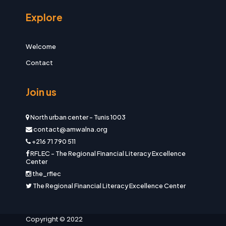
Explore
Welcome
Contact
Join us
North urban center
-
Tunis 1003
contact
@amwalna.org
+216 71 790 511
RFLEC - The Regional Financial Literacy Excellence
Center
the_rflec
The Regional Financial Literacy Excellence Center
Copyright © 2022