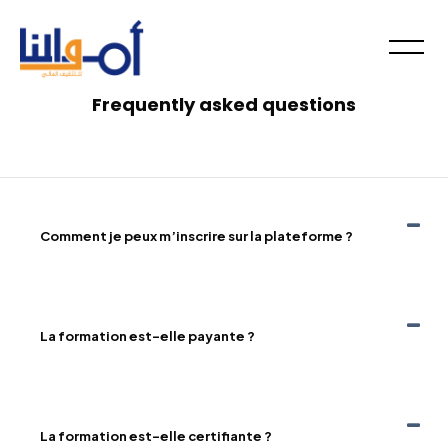
Skip to main content
Skip [Cocoon] FAQs
Frequently asked questions
Comment je peux m’inscrire sur la plateforme ?
La formation est-elle payante ?
La formation est-elle certifiante ?