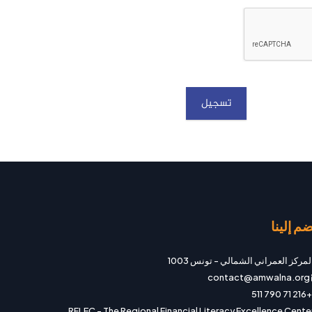
تسجيل
ضم إلينا
لمركز العمراني الشمالي
-
تونس 1003
contact
@amwalna.org
+216 71 790 511
RFLEC - The Regional Financial Literacy Excellence Cente